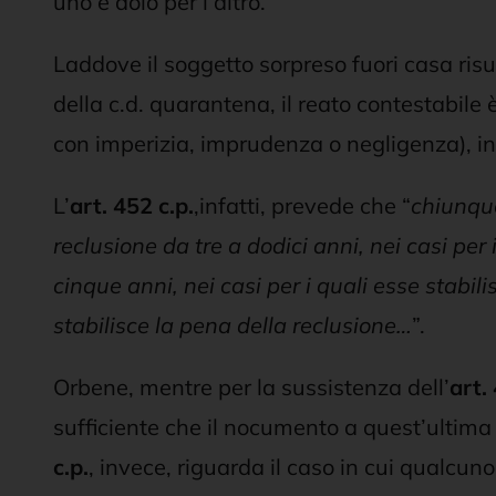
uno e dolo per l’altro.
Laddove il soggetto sorpreso fuori casa risu
della c.d. quarantena, il reato contestabile è 
con imperizia, imprudenza o negligenza), in gr
L’
art. 452 c.p.
,infatti, prevede che “
chiunque
reclusione da tre a dodici anni, nei casi per
cinque anni, nei casi per i quali esse stabili
stabilisce la pena della reclusione…
”.
Orbene, mentre per la sussistenza dell’
art.
sufficiente che il nocumento a quest’ultima 
c.p.
, invece, riguarda il caso in cui qualcu