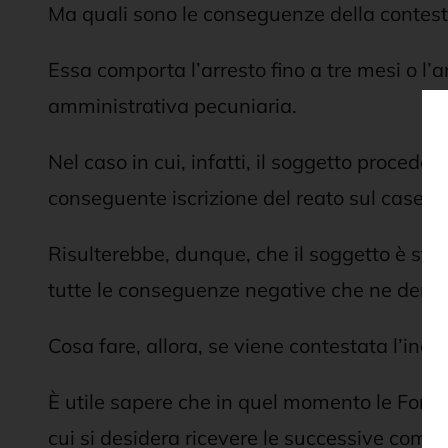
Ma quali sono le conseguenze della contestaz
Essa comporta l’arresto fino a tre mesi o l
amministrativa pecuniaria.
Nel caso in cui, infatti, il soggetto proce
conseguente iscrizione del reato sul casellar
Risulterebbe, dunque, che il soggetto è stat
tutte le conseguenze negative che ne deriva
Cosa fare, allora, se viene contestata l’inos
È utile sapere che in quel momento le Forze 
cui si desidera ricevere le successive comun