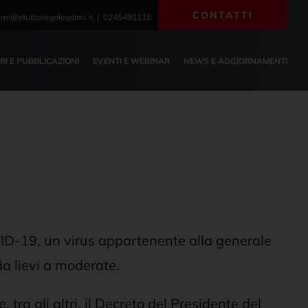
CONTATTI
lmi@studiolegalesalmi.it | 0245491116
BRI E PUBBLICAZIONI
EVENTI E WEBINAR
NEWS E AGGIORNAMENTI
VID-19, un virus appartenente alla generale
da lievi a moderate.
 tra gli altri, il Decreto del Presidente del