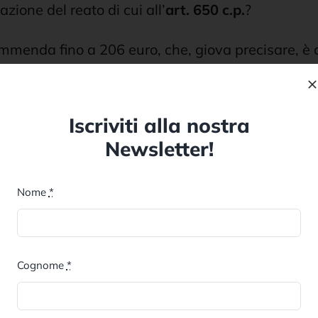
ione del reato di cui all’
art. 650 c.p.
?
’ammenda fino a 206 euro, che, giova precisare, 
desse al pagamento dell’ammenda, quest’ultimo cos
Iscriviti alla nostra
io giudiziario.
Newsletter!
o condannato definitivamente per aver posto in ess
Nome
*
no, soprattutto in ambito lavorativo.
servanza di un provvedimento dell’autorità di cui 
Cognome
*
dell’Ordine inviteranno il soggetto ad eleggere do
icazioni) e gli chiederanno se dispone di un Avvo