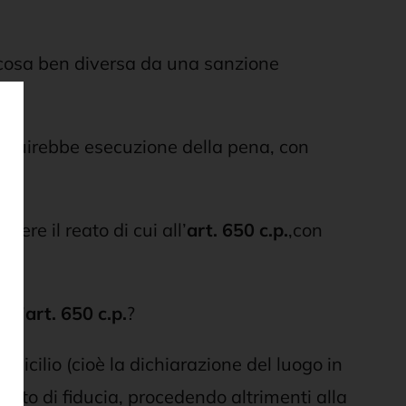
è cosa ben diversa da una sanzione
tituirebbe esecuzione della pena, con
ere il reato di cui all’
art. 650 c.p.
,con
all’
art. 650 c.p.
?
micilio (cioè la dichiarazione del luogo in
cato di fiducia, procedendo altrimenti alla