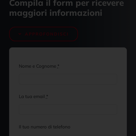
Compila il form per ricevere
News e Aggiornamenti
maggiori informazioni
APPROFONDISCI
Nome e Cognome
*
La tua email
*
Il tuo numero di telefono