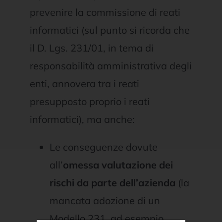
prevenire la commissione di reati
informatici (sul punto si ricorda che
il D. Lgs. 231/01, in tema di
responsabilità amministrativa degli
enti, annovera tra i reati
presupposto proprio i reati
informatici), ma anche:
Le conseguenze dovute
all’
omessa valutazione dei
rischi da parte dell’azienda
(la
mancata adozione di un
Modello 231, ad esempio,