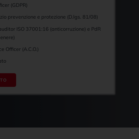
ficer (GDPR)
zio prevenzione e protezione (D.lgs. 81/08)
auditor ISO 37001:16 (anticorruzione) e PdR
genere)
e Officer (A.C.O.)
ato
ETO