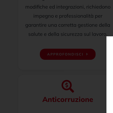
modifiche ed integrazioni, richiedono
impegno e professionalità per
garantire una corretta gestione della
salute e della sicurezza sul lavoro.
APPROFONDISCI
Anticorruzione