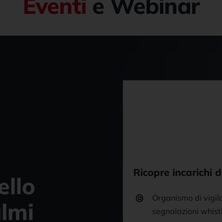
Eventi
e Webinar
Ricopre incarichi di
ello
Organismo di vigila
lmi
segnalazioni whist