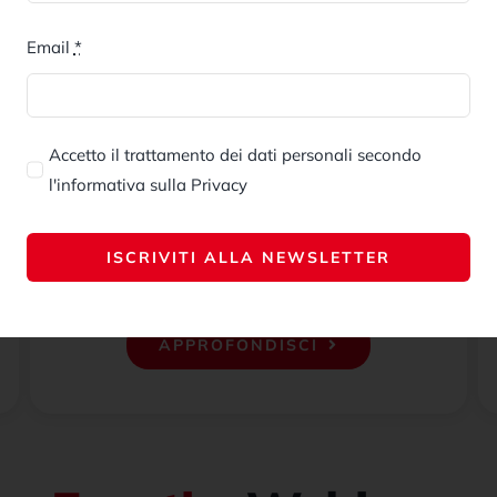
Email
*
Lo Studio Legale Salmi, avvalendosi
Accetto il trattamento dei dati personali secondo
di professionisti qualificati, offre
l'informativa sulla Privacy
assistenza giudiziale e stragiudiziale
in diversi ambiti del diritto Civile.
ISCRIVITI ALLA NEWSLETTER
APPROFONDISCI