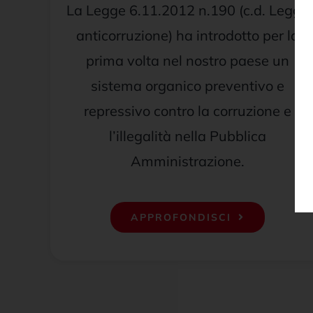
La Legge 6.11.2012 n.190 (c.d. Legge
anticorruzione) ha introdotto per la
prima volta nel nostro paese un
sistema organico preventivo e
repressivo contro la corruzione e
l’illegalità nella Pubblica
Amministrazione.
APPROFONDISCI