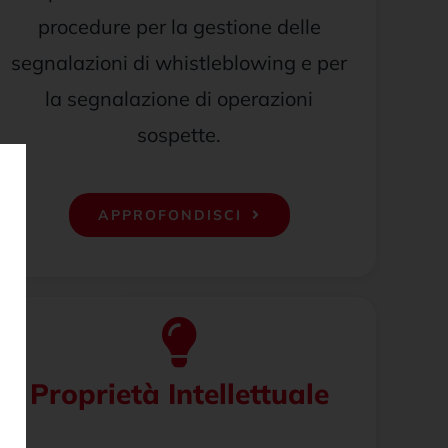
procedure per la gestione delle
segnalazioni di whistleblowing e per
la segnalazione di operazioni
sospette.
APPROFONDISCI
Proprietà Intellettuale