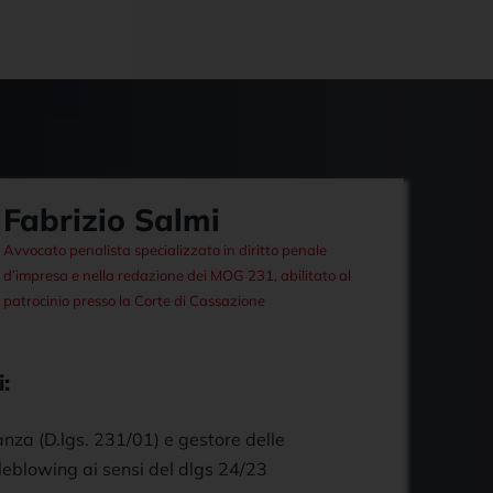
Fabrizio Salmi
Avvocato penalista specializzato in diritto penale
d’impresa e nella redazione dei MOG 231, abilitato al
patrocinio presso la Corte di Cassazione
:
nza (D.lgs. 231/01) e gestore delle
leblowing ai sensi del dlgs 24/23