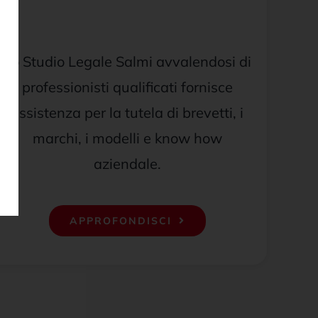
Lo Studio Legale Salmi avvalendosi di
professionisti qualificati fornisce
assistenza per la tutela di brevetti, i
marchi, i modelli e know how
aziendale.
APPROFONDISCI