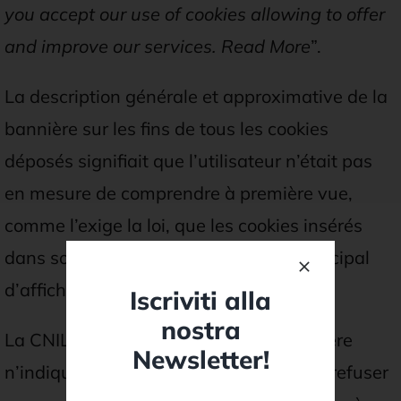
you accept our use of cookies allowing to offer
and improve our services. Read More
”.
La description générale et approximative de la
bannière sur les fins de tous les cookies
déposés signifiait que l’utilisateur n’était pas
en mesure de comprendre à première vue,
comme l’exige la loi, que les cookies insérés
dans son appareil avaient pour but principal
d’afficher de la publicité personnalisée.
Iscriviti alla
nostra
La CNIL a également noté que la bannière
Newsletter!
n’indiquait pas à l’utilisateur le droit de refuser