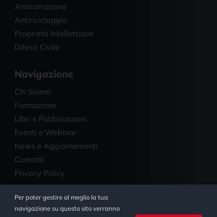
Anticorruzione
Antiriciclaggio
Proprietà Intellettuale
Difesa Civile
Navigazione
Chi Siamo
Formazione
Libri e Pubblicazioni
Eventi e Webinar
News e Aggiornamenti
Contatti
Privacy Policy
Per poter gestire al meglio la tua
© Copyright 2023 - 2026 | Studio Legale Salmi | All
navigazione su questo sito verranno
Rights Reserved | Powered by
Ienki Digital Agency