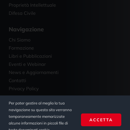
Proprietà Intellettuale
Difesa Civile
Navigazione
Chi Siamo
Formazione
Libri e Pubblicazioni
Eventi e Webinar
News e Aggiornamenti
Contatti
Privacy Policy
Per poter gestire al meglio la tua
© Copyright 2023 - 2026 | Studio Legale Salmi | All
navigazione su questo sito verranno
Rights Reserved | Powered by
Ienki Digital Agency
temporaneamente memorizzate
ACCETTA
alcune informazioni in piccoli file di
testo denominati cookie.