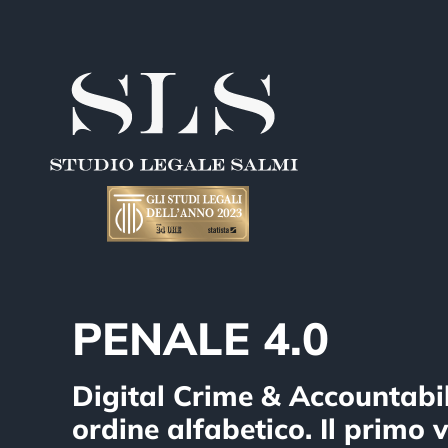
Salta
al
contenuto
PENALE 4.0
Digital Crime & Accountabil
ordine alfabetico. Il prim