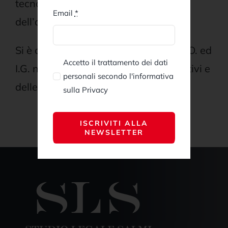
tecnologie, del lusso e
Email
*
dell’agroalimentare.
Si è occupato inoltre di tutela delle D.O. ed
Accetto il trattamento dei dati
I.G. nonché di tutela dei marchi collettivi e
personali secondo l'informativa
delle etichette nel settore vitivinicolo.
sulla Privacy
ISCRIVITI ALLA
NEWSLETTER