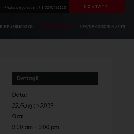
CONTATTI
lmi@studiolegalesalmi.it | 0245491116
BRI E PUBBLICAZIONI
EVENTI E WEBINAR
NEWS E AGGIORNAMENTI
Dettagli
Data:
22 Giugno 2023
Ora:
9:00 am - 6:00 pm