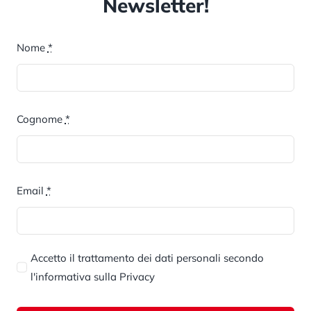
Newsletter!
resa e resilienza relativi alla
Nome
*
e opportunità
odelli organizzativi 231 –
Cognome
*
e rendicontare
la parità di genere in
funzionali nei posti di lavoro
Email
*
ma aziendale e di riduzione dei
Accetto il trattamento dei dati personali secondo
l'informativa sulla Privacy
violenza