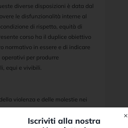
ueste diverse disposizioni è data dal
uovere le disfunzionalità interne al
ndizione di rispetto, equità di
resente corso ha il duplice obiettivo
o normativo in essere e di indicare
 operativi per produrre
, equi e vivibili.
della violenza e delle molestie nei
Iscriviti alla nostra
lianze