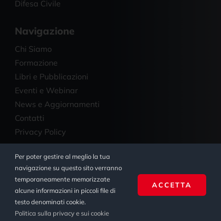
Difesa Civile
Navigazione
Chi Siamo
Formazione
Libri e Pubblicazioni
Eventi e Webinar
News e Aggiornamenti
Contatti
Privacy Policy
Per poter gestire al meglio la tua
© Copyright 2023 - 2026 | Studio Legale Salmi | All
navigazione su questo sito verranno
Rights Reserved | Powered by
Ienki Digital Agency
temporaneamente memorizzate
ACCETTA
alcune informazioni in piccoli file di
testo denominati cookie.
Politica sulla privacy e sui cookie