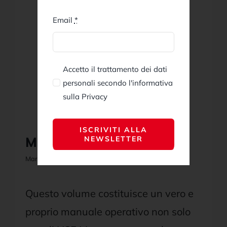
Email
*
Accetto il trattamento dei dati
personali secondo l'informativa
sulla Privacy
ISCRIVITI ALLA
Manuale HSE Manager
NEWSLETTER
Marzo 4, 2021
Questo volume costituisce un vero e
proprio manuale operativo non solo