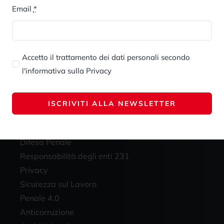
Email
*
su novità,
ISCRI
Accetto il trattamento dei dati personali secondo
l'informativa sulla Privacy
ISCRIVITI ALLA NEWSLETTER
Aree di competenza
Difesa Penale
Responsabilità degli enti 231
Privacy
Sicurezza sul Lavoro
Penale 4.0
Anticorruzione