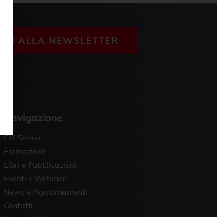
VITI ALLA NEWSLETTER
Navigazione
Chi Siamo
Formazione
Libri e Pubblicazioni
Eventi e Webinar
News e Aggiornamenti
Contatti