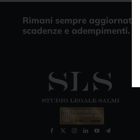
Rimani sempre aggiornato 
scadenze e adempimenti.