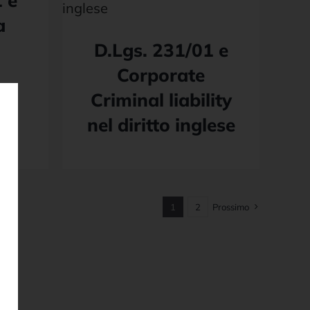
 e
a
D.Lgs. 231/01 e
Corporate
Criminal liability
nel diritto inglese
1
2
Prossimo