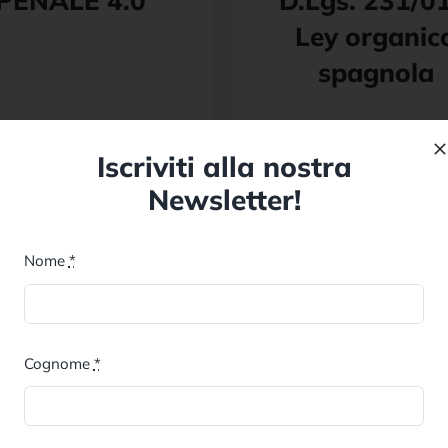
PENALE 4.0
D.Lgs. 231/01
Ley organic
spagnola
Iscriviti alla nostra
Newsletter!
Nome
*
Cognome
*